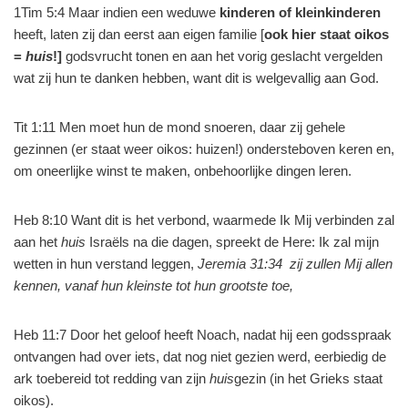
1Tim 5:4 Maar indien een weduwe
kinderen of kleinkinderen
heeft, laten zij dan eerst aan eigen familie [
ook hier
staat oikos
=
huis
!]
godsvrucht tonen en aan het vorig geslacht vergelden
wat zij hun te danken hebben, want dit is welgevallig aan God.
Tit 1:11 Men moet hun de mond snoeren, daar zij gehele
gezinnen (er staat weer oikos: huizen!) ondersteboven keren en,
om oneerlijke winst te maken, onbehoorlijke dingen leren.
Heb 8:10 Want dit is het verbond, waarmede Ik Mij verbinden zal
aan het
huis
Israëls na die dagen, spreekt de Here: Ik zal mijn
wetten in hun verstand leggen,
Jeremia 31:34
zij zullen Mij allen
kennen, vanaf hun kleinste tot hun grootste toe,
Heb 11:7 Door het geloof heeft Noach, nadat hij een godsspraak
ontvangen had over iets, dat nog niet gezien werd, eerbiedig de
ark toebereid tot redding van zijn
huis
gezin (in het Grieks staat
oikos).