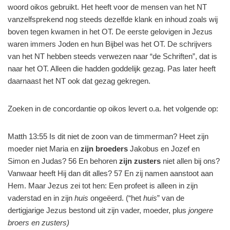
woord oikos gebruikt. Het heeft voor de mensen van het NT
vanzelfsprekend nog steeds dezelfde klank en inhoud zoals wij
boven tegen kwamen in het OT. De eerste gelovigen in Jezus
waren immers Joden en hun Bijbel was het OT. De schrijvers
van het NT hebben steeds verwezen naar “de Schriften”, dat is
naar het OT. Alleen die hadden goddelijk gezag. Pas later heeft
daarnaast het NT ook dat gezag gekregen.
Zoeken in de concordantie op oikos levert o.a. het volgende op:
Matth 13:55 Is dit niet de zoon van de timmerman? Heet zijn
moeder niet Maria en
zijn broeders
Jakobus en Jozef en
Simon en Judas? 56 En behoren
zijn zusters
niet allen bij ons?
Vanwaar heeft Hij dan dit alles? 57 En zij namen aanstoot aan
Hem. Maar Jezus zei tot hen: Een profeet is alleen in zijn
vaderstad en in zijn
huis
ongeëerd. (“het
huis
” van de
dertigjarige Jezus bestond uit zijn vader, moeder, plus
jongere
broers en zusters)