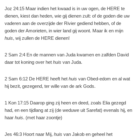
Joz 24:15 Maar indien het kwaad is in uw ogen, de HERE te
dienen, kiest dan heden, wie gij dienen zult: of de goden die uw
vaderen aan de overzijde der Rivier gediend hebben, of de
goden der Amorieten, in wier land gij woont. Maar ik en mijn
huis
, wij zullen de HERE dienen!
2 Sam 2:4 En de mannen van Juda kwamen en zalfden David
daar tot koning over het
huis
van Juda.
2 Sam 6:12 De HERE heeft het
huis
van Obed-edom en al wat
hij bezit, gezegend, ter wille van de ark Gods.
1 Kon 17:15 Daarop ging zij heen en deed, zoals Elia gezegd
had, en een tijdlang at zij (de weduwe uit Sarefat) evenals hij, en
haar
huis
. (met haar zoontje)
Jes 46:3 Hoort naar Mij,
huis
van Jakob en geheel het