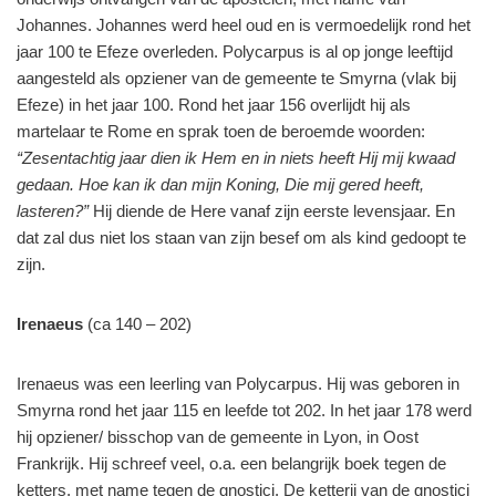
Johannes. Johannes werd heel oud en is vermoedelijk rond het
jaar 100 te Efeze overleden. Polycarpus is al op jonge leeftijd
aangesteld als opziener van de gemeente te Smyrna (vlak bij
Efeze) in het jaar 100. Rond het jaar 156 overlijdt hij als
martelaar te Rome en sprak toen de beroemde woorden:
“Zesentachtig jaar dien ik Hem en in niets heeft Hij mij kwaad
gedaan. Hoe kan ik dan mijn Koning, Die mij gered heeft,
lasteren?”
Hij diende de Here vanaf zijn eerste levensjaar. En
dat zal dus niet los staan van zijn besef om als kind gedoopt te
zijn.
Irenaeus
(ca 140 – 202)
Irenaeus was een leerling van Polycarpus. Hij was geboren in
Smyrna rond het jaar 115 en leefde tot 202. In het jaar 178 werd
hij opziener/ bisschop van de gemeente in Lyon, in Oost
Frankrijk. Hij schreef veel, o.a. een belangrijk boek tegen de
ketters, met name tegen de gnostici. De ketterij van de gnostici