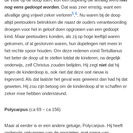
nog eens gedoopt worden.
Dat was zeer ernstig, want een
5
6
afvallige ging vrijwel zeker verloren
,
. Nu waren bij de doop
altijd peetouders betrokken die naast de ouders verantwoording
droegen voor het in geloof doen opgroeien van een gedoopt
kind. Maar peetouders konden, als zij op hoge leeftijd waren
gekomen, of al gestorven waren, hun dopelingen niet meer in
het rechte spoor houden. Om deze redenen vond Tertullianus
het beter de doop uit te stellen totdat de kinderen, na degelijk
onderwijs, zelf Christus zouden belijden. Hij zegt
niet
dat hij
tegen de kinderdoop is, ook niet dat deze ooit nieuw is
ingevoerd. Als dat laatste het geval was geweest dan had hij dat
geweten. Hij zou zijn betoog om de kinderdoop af te schaffen er
zeker mee hebben ondersteund.
Polycarpus
(ca 69 – ca 156)
Maar al eerder is er een andere getuige, Polycarpus. Hij heeft
onderwijs ontvangen van de apostelen, met name van