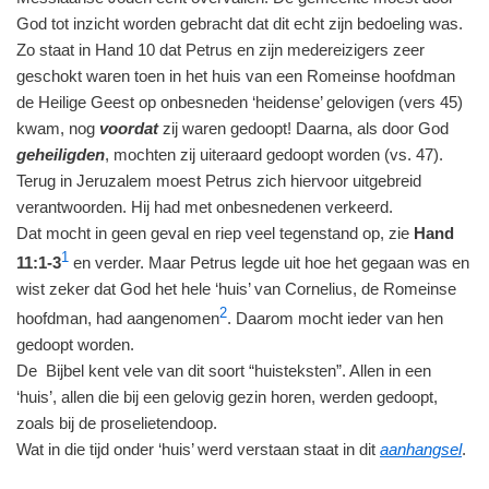
God tot inzicht worden gebracht dat dit echt zijn bedoeling was.
Zo staat in Hand 10 dat Petrus en zijn medereizigers zeer
geschokt waren toen in het huis van een Romeinse hoofdman
de Heilige Geest op onbesneden ‘heidense’ gelovigen (vers 45)
kwam, nog
voordat
zij waren gedoopt! Daarna, als door God
geheiligden
, mochten zij uiteraard gedoopt worden (vs. 47).
Terug in Jeruzalem moest Petrus zich hiervoor uitgebreid
verantwoorden. Hij had met onbesnedenen verkeerd.
Dat mocht in geen geval en riep veel tegenstand op, zie
Hand
1
11:1-3
en verder. Maar Petrus legde uit hoe het gegaan was en
wist zeker dat God het hele ‘huis’ van Cornelius, de Romeinse
2
hoofdman, had aangenomen
. Daarom mocht ieder van hen
gedoopt worden.
De Bijbel kent vele van dit soort “huisteksten”. Allen in een
‘huis’, allen die bij een gelovig gezin horen, werden gedoopt,
zoals bij de proselietendoop.
Wat in die tijd onder ‘huis’ werd verstaan staat in dit
aanhangsel
.