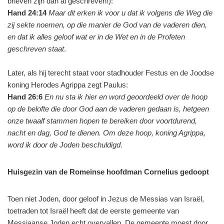
brieven zijn dan al geschreven!):
Hand 24:14
Maar dit erken ik voor u dat ik volgens die Weg die
zij sekte noemen, op die manier de God van de vaderen dien,
en dat ik alles geloof wat er in de Wet en in de Profeten
geschreven staat
.
Later, als hij terecht staat voor stadhouder Festus en de Joodse
koning Herodes Agrippa zegt Paulus:
Hand 26:6
En nu sta ik hier en word geoordeeld over de hoop
op de belofte die door God aan de vaderen gedaan is, hetgeen
onze twaalf stammen hopen te bereiken door voortdurend,
nacht en dag, God te dienen. Om deze hoop, koning Agrippa,
word ik door de Joden beschuldigd.
Huisgezin van de Romeinse hoofdman Cornelius gedoopt
Toen niet Joden, door geloof in Jezus de Messias van Israël,
toetraden tot Israël heeft dat de eerste gemeente van
Messiaanse Joden echt overvallen. De gemeente moest door