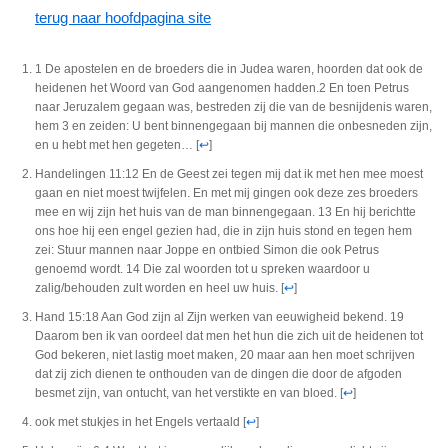
terug naar hoofdpagina site
1 De apostelen en de broeders die in Judea waren, hoorden dat ook de
heidenen het Woord van God aangenomen hadden.2 En toen Petrus
naar Jeruzalem gegaan was, bestreden zij die van de besnijdenis waren,
hem 3 en zeiden: U bent binnengegaan bij mannen die onbesneden zijn,
en u hebt met hen gegeten…
[
↩
]
Handelingen 11:12 En de Geest zei tegen mij dat ik met hen mee moest
gaan en niet moest twijfelen. En met mij gingen ook deze zes broeders
mee en wij zijn het huis van de man binnengegaan. 13 En hij berichtte
ons hoe hij een engel gezien had, die in zijn huis stond en tegen hem
zei: Stuur mannen naar Joppe en ontbied Simon die ook Petrus
genoemd wordt. 14 Die zal woorden tot u spreken waardoor u
zalig/behouden zult worden en heel uw huis.
[
↩
]
Hand 15:18 Aan God zijn al Zijn werken van eeuwigheid bekend. 19
Daarom ben ik van oordeel dat men het hun die zich uit de heidenen tot
God bekeren, niet lastig moet maken, 20 maar aan hen moet schrijven
dat zij zich dienen te onthouden van de dingen die door de afgoden
besmet zijn, van ontucht, van het verstikte en van bloed.
[
↩
]
ook met stukjes in het Engels vertaald
[
↩
]