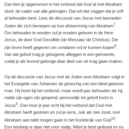
Dan ben je opgenomen in het verbond dat God al met Abraham
sloot, de vader van alle gelovigen. Dat wil niet zeggen dat je zelf
al behouden bent. Lees de discussie van Jezus met besneden
7
Joden die zich beroepen op hun afstamming van Abraham
.
Om behouden te worden zul je moeten geloven in de Here
Jezus, de door God Gezalfde (de Messias/ de Christus), Die
8
zijn leven heeft gegeven om zondaren vrij te kunnen kopen
.
Van dat geloof mag je getuigenis afleggen in een gemeente,
zodat je als levend gelovige daar deel van uit mag gaan maken.
Op de discussie van Jezus met de Joden over Abraham volgt in
het Evangelie van Johannes de genezing van een blind geboren
man. Hij hoort bij het verbond, maar wordt pas behouden als hij,
nadat zijn ogen zijn geopend, persoonlijk tot geloof komt in
9
Jezus
. Dan hoor je pas echt bij het verbond dat God met
Abraham heeft gesloten en zul je eens, ook als niet-Jood, met
10
Abraham aan tafel mogen gaan in het Koninkrijk van God
.
Een herdoop is daar niet voor nodig. Want je bent gedoopt en nu