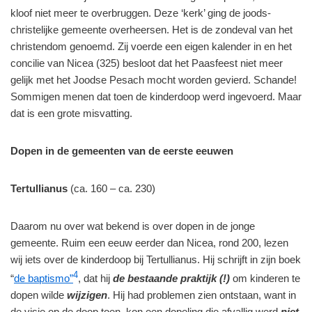
kloof niet meer te overbruggen. Deze ‘kerk’ ging de joods-
christelijke gemeente overheersen. Het is de zondeval van het
christendom genoemd. Zij voerde een eigen kalender in en het
concilie van Nicea (325) besloot dat het Paasfeest niet meer
gelijk met het Joodse Pesach mocht worden gevierd. Schande!
Sommigen menen dat toen de kinderdoop werd ingevoerd. Maar
dat is een grote misvatting.
Dopen in de gemeenten van de eerste eeuwen
Tertullianus
(ca. 160 – ca. 230)
Daarom nu over wat bekend is over dopen in de jonge
gemeente. Ruim een eeuw eerder dan Nicea, rond 200, lezen
wij iets over de kinderdoop bij Tertullianus. Hij schrijft in zijn boek
4
“
de baptismo”
, dat hij
de bestaande praktijk
(!)
om kinderen te
dopen wilde
wijzigen
. Hij had problemen zien ontstaan, want in
de visie op de doop toen, kon een dopeling die afvallig werd
niet