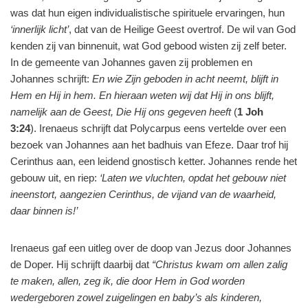
was dat hun eigen individualistische spirituele ervaringen, hun
‘innerlijk licht’
, dat van de Heilige Geest overtrof. De wil van God
kenden zij van binnenuit, wat God gebood wisten zij zelf beter.
In de gemeente van Johannes gaven zij problemen en
Johannes schrijft:
En wie Zijn geboden in acht neemt, blijft in
Hem en Hij in hem. En hieraan weten wij dat Hij in ons blijft,
namelijk aan de Geest, Die Hij ons gegeven heeft
(
1 Joh
3:24
). Irenaeus schrijft dat Polycarpus eens vertelde over een
bezoek van Johannes aan het badhuis van Efeze. Daar trof hij
Cerinthus aan, een leidend gnostisch ketter. Johannes rende het
gebouw uit, en riep:
‘Laten we vluchten, opdat het gebouw niet
ineenstort, aangezien Cerinthus, de vijand van de waarheid,
daar binnen is!’
Irenaeus gaf een uitleg over de doop van Jezus door Johannes
de Doper. Hij schrijft daarbij dat
“Christus kwam om allen zalig
te maken, allen, zeg ik, die door Hem in God worden
wedergeboren zowel zuigelingen en baby’s als kinderen,