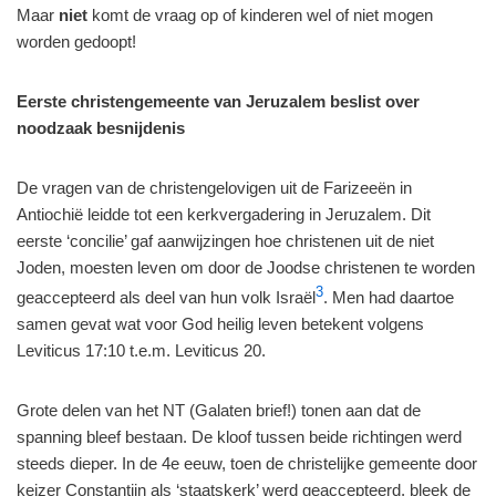
Maar
niet
komt de vraag op of kinderen wel of niet mogen
worden gedoopt!
Eerste christengemeente van Jeruzalem beslist over
noodzaak besnijdenis
De vragen van de christengelovigen uit de Farizeeën in
Antiochië leidde tot een kerkvergadering in Jeruzalem. Dit
eerste ‘concilie’ gaf aanwijzingen hoe christenen uit de niet
Joden, moesten leven om door de Joodse christenen te worden
3
geaccepteerd als deel van hun volk Israël
. Men had daartoe
samen gevat wat voor God heilig leven betekent volgens
Leviticus 17:10 t.e.m. Leviticus 20.
Grote delen van het NT (Galaten brief!) tonen aan dat de
spanning bleef bestaan. De kloof tussen beide richtingen werd
steeds dieper. In de 4e eeuw, toen de christelijke gemeente door
keizer Constantijn als ‘staatskerk’ werd geaccepteerd, bleek de