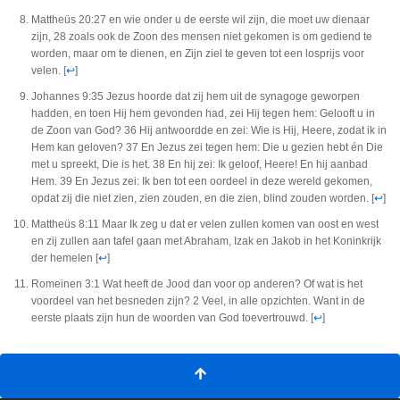
Mattheüs 20:27 en wie onder u de eerste wil zijn, die moet uw dienaar
zijn, 28 zoals ook de Zoon des mensen niet gekomen is om gediend te
worden, maar om te dienen, en Zijn ziel te geven tot een losprijs voor
velen.
[
↩
]
Johannes 9:35 Jezus hoorde dat zij hem uit de synagoge geworpen
hadden, en toen Hij hem gevonden had, zei Hij tegen hem: Gelooft u in
de Zoon van God? 36 Hij antwoordde en zei: Wie is Hij, Heere, zodat ik in
Hem kan geloven? 37 En Jezus zei tegen hem: Die u gezien hebt én Die
met u spreekt, Die is het. 38 En hij zei: Ik geloof, Heere! En hij aanbad
Hem. 39 En Jezus zei: Ik ben tot een oordeel in deze wereld gekomen,
opdat zij die niet zien, zien zouden, en die zien, blind zouden worden.
[
↩
]
Mattheüs 8:11 Maar Ik zeg u dat er velen zullen komen van oost en west
en zij zullen aan tafel gaan met Abraham, Izak en Jakob in het Koninkrijk
der hemelen
[
↩
]
Romeinen 3:1 Wat heeft de Jood dan voor op anderen? Of wat is het
voordeel van het besneden zijn? 2 Veel, in alle opzichten. Want in de
eerste plaats zijn hun de woorden van God toevertrouwd.
[
↩
]