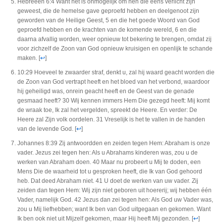
Hebreeën 6:4 Want het is onmogelijk om hen die eens verlicht zijn
geweest, die de hemelse gave geproefd hebben en deelgenoot zijn
geworden van de Heilige Geest, 5 en die het goede Woord van God
geproefd hebben en de krachten van de komende wereld, 6 en die
daarna afvallig worden, weer opnieuw tot bekering te brengen, omdat zij
voor zichzelf de Zoon van God opnieuw kruisigen en openlijk te schande
maken.
[
↩
]
10:29 Hoeveel te zwaarder straf, denkt u, zal hij waard geacht worden die
de Zoon van God vertrapt heeft en het bloed van het verbond, waardoor
hij geheiligd was, onrein geacht heeft en de Geest van de genade
gesmaad heeft? 30 Wij kennen immers Hem Die gezegd heeft: Mij komt
de wraak toe, Ik zal het vergelden, spreekt de Heere. En verder: De
Heere zal Zijn volk oordelen. 31 Vreselijk is het te vallen in de handen
van de levende God.
[
↩
]
Johannes 8:39 Zij antwoordden en zeiden tegen Hem: Abraham is onze
vader. Jezus zei tegen hen: Als u Abrahams kinderen was, zou u de
werken van Abraham doen. 40 Maar nu probeert u Mij te doden, een
Mens Die de waarheid tot u gesproken heeft, die Ik van God gehoord
heb. Dat deed Abraham niet. 41 U doet de werken van uw vader. Zij
zeiden dan tegen Hem: Wij zijn niet geboren uit hoererij; wij hebben één
Vader, namelijk God. 42 Jezus dan zei tegen hen: Als God uw Vader was,
zou u Mij liefhebben; want Ik ben van God uitgegaan en gekomen. Want
Ik ben ook niet uit Mijzelf gekomen, maar Hij heeft Mij gezonden.
[
↩
]