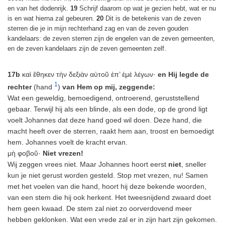
en van het dodenrijk.
19
Schrijf daarom op wat je gezien hebt, wat er nu
is en wat hierna zal gebeuren.
20
Dit is de betekenis van de zeven
sterren die je in mijn rechterhand zag en van de zeven gouden
kandelaars: de zeven sterren zijn de engelen van de zeven gemeenten,
en de zeven kandelaars zijn de zeven gemeenten zelf.
17b
καὶ ἔθηκεν τὴν δεξιὰν αὐτοῦ ἐπ’ ἐμὲ λέγων·
en Hij legde de
1
rechter
(hand
)
van Hem op mij, zeggende:
Wat een geweldig, bemoedigend, ontroerend, geruststellend
gebaar. Terwijl hij als een blinde, als een dode, op de grond ligt
voelt Johannes dat deze hand goed wil doen. Deze hand, die
macht heeft over de sterren, raakt hem aan, troost en bemoedigt
hem. Johannes voelt de kracht ervan.
μὴ φοβοῦ·
Niet vrezen!
Wij zeggen vrees niet. Maar Johannes hoort eerst
niet
, sneller
kun je niet gerust worden gesteld. Stop met vrezen, nu! Samen
met het voelen van die hand, hoort hij deze bekende woorden,
van een stem die hij ook herkent. Het tweesnijdend zwaard doet
hem geen kwaad. De stem zal niet zo oorverdovend meer
hebben geklonken. Wat een vrede zal er in zijn hart zijn gekomen.