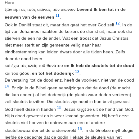
Here.
ζῶν εἰμι εἰς τοὺς αἰῶνας τῶν αἰώνων
Levend Ik ben tot in de
11
eeuwen van de eeuwen
.
12
Ook in Daniël staat dit, maar dan gaat het over God zelf
. In de
tijd van Johannes maakten de keizers de dienst uit, maar ook die
stierven de een na de ander. Wat een troost dat Jezus Christus
niet meer sterft en zijn gemeente veilig naar haar
eindbestemming kan leiden dwars door alle tijden heen. Zelfs
door de dood heen:
καὶ ἔχω τὰς κλεῖς τοῦ θανάτου
en Ik heb de sleutels tot de dood
13
καὶ τοῦ ᾅδου.
en tot het dodenrijk
.
De vertaling ’tot’ de dood enz. heeft de voorkeur, niet van de dood
14
. Er zijn in de Bijbel geen aanwijzingen dat de dood (de macht
die kan doden) of het dodenrijk (de plaats waar doden verkeren)
zelf sleutels bezitten. Die sleutels zijn nooit in hun bezit geweest.
15
God heeft deze in handen
. Jezus krijgt ze uit de hand van God.
Hij is dood geweest en is weer levend geworden. Hij heeft deze
sleutels niet hoeven te ontroven aan een of andere
16
sleutelbewaarder uit de onderwereld
. In de Griekse mythologie
leefde de gedachte dat de godin Hekate de sleutels van het