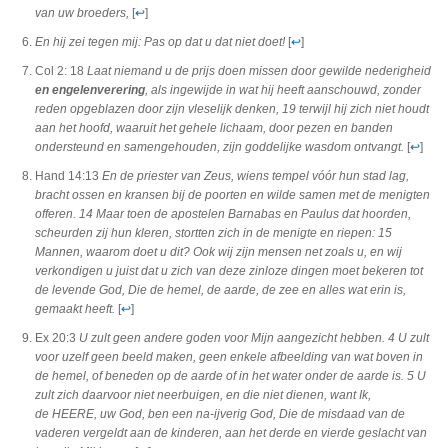
van uw broeders,
[
↩
]
En hij zei tegen mij: Pas op dat u dat niet doet!
[
↩
]
Col 2: 18
Laat niemand u de prijs doen missen door gewilde nederigheid
en engelenverering
, als ingewijde in wat hij heeft aanschouwd, zonder
reden opgeblazen door zijn vleselijk denken, 19 terwijl hij zich niet houdt
aan het hoofd, waaruit het gehele lichaam, door pezen en banden
ondersteund en samengehouden, zijn goddelijke wasdom ontvangt.
[
↩
]
Hand 14:13
En de priester van Zeus, wiens tempel vóór hun stad lag,
bracht ossen en kransen bij de poorten en wilde samen met de menigten
offeren. 14 Maar toen de apostelen Barnabas en Paulus dat hoorden,
scheurden zij hun kleren, stortten zich in de menigte en riepen: 15
Mannen, waarom doet u dit? Ook wij zijn mensen net zoals u, en wij
verkondigen u juist dat u zich van deze zinloze dingen moet bekeren tot
de levende God, Die de hemel, de aarde, de zee en alles wat erin is,
gemaakt heeft.
[
↩
]
Ex 20:3
U zult geen andere goden voor Mijn aangezicht hebben. 4 U zult
voor uzelf geen beeld maken, geen enkele afbeelding van wat boven in
de hemel, of beneden op de aarde of in het water onder de aarde is. 5 U
zult zich daarvoor niet neerbuigen, en die niet dienen, want Ik,
de HEERE, uw God, ben een na-ijverig God, Die de misdaad van de
vaderen vergeldt aan de kinderen, aan het derde en vierde geslacht van