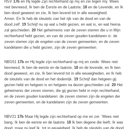
HSV
17b
en Hij legde Zijn rechterhand op mij en zei tegen mij: Wees
niet bevreesd, Ik ben de Eerste en de Laatste,
18
en de Levende, en Ik
ben dood geweest en zie, Ik ben levend tot in alle eeuwigheid.
Amen. En Ik heb de sleutels van het rijk van de dood en van de
dood
zelf
.
19
Schrijf nu op wat u hebt gezien, en wat is, en wat hierna
zal geschieden.
20
Het geheimenis van de zeven sterren die u in Mijn
rechter
hand
hebt gezien, en van de zeven gouden kandelaren
is
: de
zeven sterren zijn
de
engelen van de zeven gemeenten, en de zeven
kandelaren die u hebt gezien, zijn
de
zeven gemeenten.
NBG51
17b
en Hij legde zijn rechterhand op mij en zeide: Wees niet
bevreesd, Ik ben de eerste en de laatste,
18
en de levende, en Ik ben
dood geweest, en zie, Ik ben levend tot in alle eeuwigheden, en Ik heb
de sleutels van de dood en het dodenrijk.
19
Schrijf dan hetgeen gij
gezien hebt en hetgeen is en hetgeen na dezen geschieden zal.
20
Het
geheimenis der zeven sterren, die gij gezien hebt in mijn rechterhand,
en de zeven gouden kandelaren: de zeven sterren zijn de engelen der
zeven gemeenten, en de kandelaren zijn de zeven gemeenten.
NBV21
17b
Maar Hij legde zijn rechterhand op me en zei: ‘Wees niet
bang. Ik ben de eerste en de laatste.
18
Ik ben degene die leeft; Ik was
dood, maar nu leef Ik, tot in eeuwigheid. Ik heb de sleutels van de dood