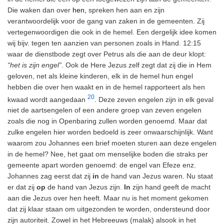
Die waken dan over
hen,
spreken hen aan en zijn
verantwoordelijk voor de gang van zaken in de gemeenten. Zij
vertegenwoordigen die ook in de hemel. Een dergelijk idee komen
wij bijv. tegen ten aanzien van personen zoals in Hand. 12:15
waar de dienstbode zegt over Petrus als die aan de deur klopt:
“het is zijn engel”
. Ook de Here Jezus zelf zegt dat zij die in Hem
geloven, net als kleine kinderen, elk in de hemel hun engel
hebben die over hen waakt en in de hemel rapporteert als hen
20
kwaad wordt aangedaan
. Deze zeven engelen zijn in elk geval
niet de aartsengelen of een andere groep van zeven engelen
zoals die nog in Openbaring zullen worden genoemd. Maar dat
zulke engelen hier worden bedoeld is zeer onwaarschijnlijk. Want
waarom zou Johannes een brief moeten sturen aan deze engelen
in de hemel? Nee, het gaat om menselijke boden die straks per
gemeente apart worden genoemd: de engel van Efeze enz.
Johannes zag eerst dat zij
in
de hand van Jezus waren. Nu staat
er dat zij
op
de hand van Jezus zijn.
In
zijn hand geeft de macht
aan die Jezus over hen heeft
.
Maar nu is het moment gekomen
dat zij klaar staan om uitgezonden te worden, ondersteund door
zijn autoriteit. Zowel in het Hebreeuws (malak) alsook in het