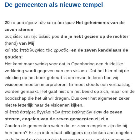
De gemeenten als nieuwe tempel
20
τὸ μυστήριον τῶν ἑπτὰ ἀστέρων
Het geheimenis van de
zeven sterren
οὓς εἶδες ἐπὶ τῆς δεξιᾶς μου
die je hebt gezien op de rechter
(hand)
van Mij
καὶ τὰς ἑπτὰ λυχνίας τὰς χρυσᾶς·
en de zeven kandelaars de
gouden:
Het komt maar weinig voor dat in Openbaring een duidelijke
verklaring wordt gegeven van een visioen. Dat het hier al bij de
inleiding op het boek gebeurt is om ervan te leren hoe wij
visioenen moeten interpreteren. Er moet steeds een vertaalslag
worden gemaakt. Het gaat niet om het beeld op zich, maar om de
boodschap die het uit wil dragen. Dus over het algemeen zeker
niet te letterlijk naar de visioenen kijken.
οἱ ἑπτὰ ἀστέρες ἄγγελοι τῶν ἑπτὰ ἐκκλησιῶν εἰσιν
de zeven
sterren, engelen van de zeven gemeenten zij zijn
Zouden de gemeenten weten dat er zeven engelen zijn die bij
hen horen? Er zijn inderdaad uitleggers die denken aan engelen
in de hemel die één op één toegewezen zijn aan de gemeenten.