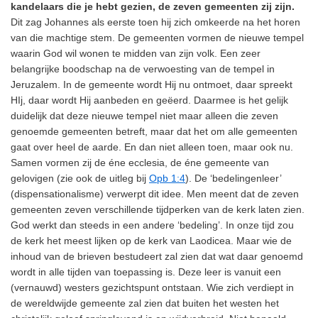
kandelaars die je hebt gezien, de zeven gemeenten zij zijn.
Dit zag Johannes als eerste toen hij zich omkeerde na het horen
van die machtige stem. De gemeenten vormen de nieuwe tempel
waarin God wil wonen te midden van zijn volk. Een zeer
belangrijke boodschap na de verwoesting van de tempel in
Jeruzalem. In de gemeente wordt Hij nu ontmoet, daar spreekt
HIj, daar wordt Hij aanbeden en geëerd. Daarmee is het gelijk
duidelijk dat deze nieuwe tempel niet maar alleen die zeven
genoemde gemeenten betreft, maar dat het om alle gemeenten
gaat over heel de aarde. En dan niet alleen toen, maar ook nu.
Samen vormen zij de éne ecclesia, de éne gemeente van
gelovigen (zie ook de uitleg bij
Opb 1:4
). De ‘bedelingenleer’
(dispensationalisme) verwerpt dit idee. Men meent dat de zeven
gemeenten zeven verschillende tijdperken van de kerk laten zien.
God werkt dan steeds in een andere ‘bedeling’. In onze tijd zou
de kerk het meest lijken op de kerk van Laodicea. Maar wie de
inhoud van de brieven bestudeert zal zien dat wat daar genoemd
wordt in alle tijden van toepassing is. Deze leer is vanuit een
(vernauwd) westers gezichtspunt ontstaan. Wie zich verdiept in
de wereldwijde gemeente zal zien dat buiten het westen het