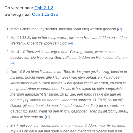
Ga verder naar
Opb 2:1-3
Ga terug naar
Opb 1:12-17a
in het Grieks moet bij ‘rechter’ meestal hand erbij worden gedacht
[
↩
]
Mat 14:33
Zij die in het schip waren, kwamen Hem aanbidden en zeiden:
Werkelijk, U bent de Zoon van God!
[
↩
]
Mat 4: 10
Toen zei Jezus tegen hem: Ga weg, satan, want er staat
geschreven: De Heere, uw God, zult u aanbidden en Hem alleen dienen.
[
↩
]
Dan 10:8
zo bleef ik alleen over. Toen ik dat grote gezicht zag, bleef er in
mij geen kracht meer; alle kleur week van mijn gelaat, en ik had geen
kracht meer over. 9 Toen hoorde ik het geluid zijner woorden, en toen ik
het geluid zijner woorden hoorde, viel ik bezwijmd op mijn aangezicht,
met mijn aangezicht ter aarde. 10 En zie, een hand raakte mij aan en
deed mij op knieën en handen sidderend oprijzen. 11 En hij zei tot mij:
Daniel, gij zeer beminde man, let op de woorden die ik tot u spreek, en
ga rechtop staan, want nu ben ik tot u gezonden. Toen hij dit tot mij sprak,
stond ik bevende op.
[
↩
]
En ik viel voor zijn voeten neer om hem te aanbidden, maar hij zei tegen
mij: Pas op dat u dat niet doet! Ik ben een mededienstknecht van u en