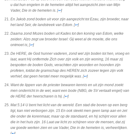
u dat hun engelen in de hemelen altijd het aangezicht zien van Mijn
Vader, Die in de hemelen is.
[
↩
]
En Jakob zond boden uit voor zijn aangezicht tot Ezau, zijn broeder, naar
het land Seir, de landstreek van Edom.
[
↩
]
Daarna zond Mozes boden uit Kades tot den koning van Edom, welke
zeiden: Alzo zegt uw broeder Israel: Gij weet al de moeite, die ons
ontmoet is;
[
↩
]
De HERE, de God hunner vaderen, zond wel zijn boden tot hen, vroeg en
laat, want Hij ontfermde Zich over zijn volk en zijn woning, 16 maar zij
bespotten de boden Gods, verachtten zijn woorden en hoonden zijn
profeten, totdat de gramschap des HEREN zich zozeer tegen zijn volk
verhief, dat geen herstel meer mogelijk was.
[
↩
]
Want de lippen van de priester bewaren kennis en uit zijn mond zoekt
men onderricht in de wet, want een bode (NBG, de SV vertaalt engel) van
de HERE der heerscharen is hij.
[
↩
]
Mat 5:14
U bent het licht van de wereld. Een stad die boven op een berg
ligt, kan niet verborgen zijn. 15 En ook steekt men geen lamp aan en zet
die onder de korenmaat, maar op de standaard, en hij schijnt voor allen
die in het huis zijn. 16 Laat uw licht zo schijnen voor de mensen, dat zij
uw goede werken zien en uw Vader, Die in de hemelen is, verheerlijken.
[
↩
]