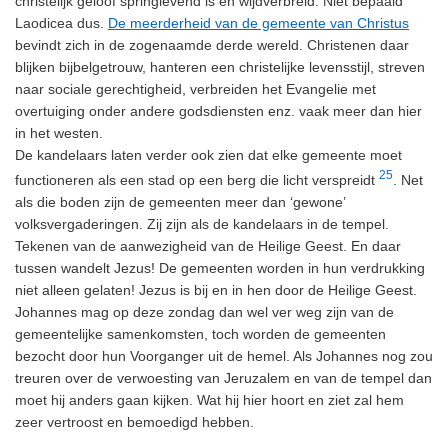
christelijk geloof springlevend is en wijdverbreid. Niet bepaald
Laodicea dus.
De meerderheid van de gemeente van Christus
bevindt zich in de zogenaamde derde wereld. Christenen daar
blijken bijbelgetrouw, hanteren een christelijke levensstijl, streven
naar sociale gerechtigheid, verbreiden het Evangelie met
overtuiging onder andere godsdiensten enz. vaak meer dan hier
in het westen.
De kandelaars laten verder ook zien dat elke gemeente moet
25
functioneren als een stad op een berg die licht verspreidt
. Net
als die boden zijn de gemeenten meer dan ‘gewone’
volksvergaderingen. Zij zijn als de kandelaars in de tempel.
Tekenen van de aanwezigheid van de Heilige Geest. En daar
tussen wandelt Jezus! De gemeenten worden in hun verdrukking
niet alleen gelaten! Jezus is bij en in hen door de Heilige Geest.
Johannes mag op deze zondag dan wel ver weg zijn van de
gemeentelijke samenkomsten, toch worden de gemeenten
bezocht door hun Voorganger uit de hemel. Als Johannes nog zou
treuren over de verwoesting van Jeruzalem en van de tempel dan
moet hij anders gaan kijken. Wat hij hier hoort en ziet zal hem
zeer vertroost en bemoedigd hebben.