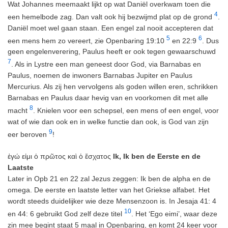
Wat Johannes meemaakt lijkt op wat Daniël overkwam toen die
4
een hemelbode zag. Dan valt ook hij bezwijmd plat op de grond
.
Daniël moet wel gaan staan. Een engel zal nooit accepteren dat
5
6
een mens hem zo vereert, zie Openbaring 19:10
en 22:9
. Dus
geen engelenverering, Paulus heeft er ook tegen gewaarschuwd
7
. Als in Lystre een man geneest door God, via Barnabas en
Paulus, noemen de inwoners Barnabas Jupiter en Paulus
Mercurius. Als zij hen vervolgens als goden willen eren, schrikken
Barnabas en Paulus daar hevig van en voorkomen dit met alle
8
macht
. Knielen voor een schepsel, een mens of een engel, voor
wat of wie dan ook en in welke functie dan ook, is God van zijn
9
eer beroven
!
ἐγώ εἰμι ὁ πρῶτος καὶ ὁ ἔσχατος
Ik, Ik ben de Eerste en de
Laatste
Later in Opb 21 en 22 zal Jezus zeggen: Ik ben de alpha en de
omega. De eerste en laatste letter van het Griekse alfabet. Het
wordt steeds duidelijker wie deze Mensenzoon is. In Jesaja 41: 4
10
en 44: 6 gebruikt God zelf deze titel
. Het ‘Ego eimi’, waar deze
zin mee begint staat 5 maal in Openbaring, en komt 24 keer voor