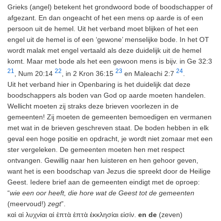
Grieks (angel) betekent het grondwoord bode of boodschapper of
afgezant. En dan ongeacht of het een mens op aarde is of een
persoon uit de hemel. Uit het verband moet blijken of het een
engel uit de hemel is of een ‘gewone’ menselijke bode. In het OT
wordt malak met engel vertaald als deze duidelijk uit de hemel
komt. Maar met bode als het een gewoon mens is bijv. in Ge 32:3
21
22
23
24
, Num 20:14
, in 2 Kron 36:15
en Maleachi 2:7
.
Uit het verband hier in Openbaring is het duidelijk dat deze
boodschappers als boden van God op aarde moeten handelen.
Wellicht moeten zij straks deze brieven voorlezen in de
gemeenten! Zij moeten de gemeenten bemoedigen en vermanen
met wat in de brieven geschreven staat. De boden hebben in elk
geval een hoge positie en opdracht, je wordt niet zomaar met een
ster vergeleken. De gemeenten moeten hen met respect
ontvangen. Gewillig naar hen luisteren en hen gehoor geven,
want het is een boodschap van Jezus die spreekt door de Heilige
Geest. Iedere brief aan de gemeenten eindigt met de oproep:
“
wie een oor heeft, die hore wat de Geest tot de gemeenten
(meervoud!)
zegt
”.
καὶ αἱ λυχνίαι αἱ ἑπτὰ ἑπτὰ ἐκκλησίαι εἰσίν.
en de
(zeven)