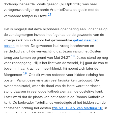
dodenrijk beheerde. Zoals gezegd (bij Opb 1:16) was haar
vertegenwoordiger op aarde Artemis/Diana de godin met de
17
vermaarde tempel in Efeze
.
Het is mogelijk dat deze bijzondere openbaring aan Johannes op
de zondagmorgen invloed heeft gehad op de gewoonte van de
vroege kerk om zich voor het gezamenlijke
gebed naar het
oosten
te keren. De gewoonte is al vroeg beschreven en
verdedigd vanuit de verwachting dat Jezus vanuit het Oosten
18
terug zou komen op grond van Mat 24:27
. Jezus stond op nog
voor zonsopgang. Hij is het licht van de wereld, Hij gaat de zon te
boven in haar kracht en heerlijkheid. Hij noemt zich later de
19
Morgenster
. Ook dit waren redenen voor bidden richting het
oosten. Vanuit deze visie zijn veel kruiskerken gebouwd. De
avondmaalstafel, waar de dood van de Here wordt herdacht,
stond daarom in veel oude kathedralen aan de oostelijke kant.
Later werd dat de plaats van het altaar in de Rooms Katholieke
kerk. De kerkvader Tertullianus verdedigde al het bidden van de
christenen richting het oosten (
zie blz. 12 e.v. van Marturia 10
) in