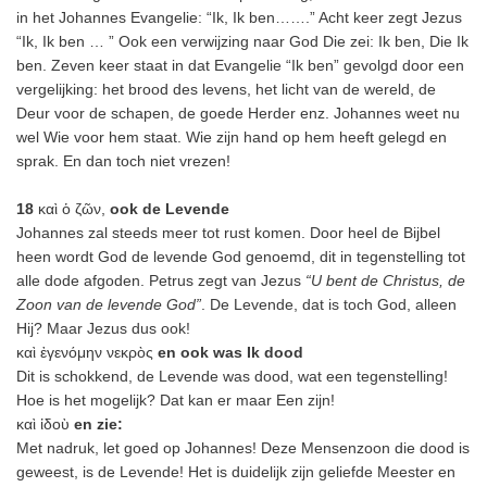
in het Johannes Evangelie: “Ik, Ik ben…….” Acht keer zegt Jezus
“Ik, Ik ben … ” Ook een verwijzing naar God Die zei: Ik ben, Die Ik
ben. Zeven keer staat in dat Evangelie “Ik ben” gevolgd door een
vergelijking: het brood des levens, het licht van de wereld, de
Deur voor de schapen, de goede Herder enz. Johannes weet nu
wel Wie voor hem staat. Wie zijn hand op hem heeft gelegd en
sprak. En dan toch niet vrezen!
18
καὶ ὁ ζῶν,
ook de Levende
Johannes zal steeds meer tot rust komen. Door heel de Bijbel
heen wordt God de levende God genoemd, dit in tegenstelling tot
alle dode afgoden. Petrus zegt van Jezus
“U bent de Christus, de
Zoon van de levende God”
. De Levende, dat is toch God, alleen
Hij? Maar Jezus dus ook!
καὶ ἐγενόμην νεκρὸς
en ook was Ik dood
Dit is schokkend, de Levende was dood, wat een tegenstelling!
Hoe is het mogelijk? Dat kan er maar Een zijn!
καὶ ἰδοὺ
en zie:
Met nadruk, let goed op Johannes! Deze Mensenzoon die dood is
geweest, is de Levende! Het is duidelijk zijn geliefde Meester en