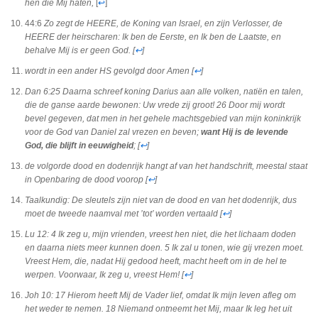
hen die Mij haten,
[
↩
]
44:6
Zo zegt de HEERE, de Koning van Israel, en zijn Verlosser, de
HEERE der heirscharen: Ik ben de Eerste, en Ik ben de Laatste, en
behalve Mij is er geen God.
[
↩
]
wordt in een ander HS gevolgd door Amen
[
↩
]
Dan 6:25
Daarna schreef koning Darius aan alle volken, natiën en talen,
die de ganse aarde bewonen: Uw vrede zij groot! 26 Door mij wordt
bevel gegeven, dat men in het gehele machtsgebied van mijn koninkrijk
voor de God van Daniel zal vrezen en beven;
want Hij is de levende
God, die blijft in eeuwigheid
;
[
↩
]
de volgorde dood en dodenrijk hangt af van het handschrift, meestal staat
in Openbaring de dood voorop
[
↩
]
Taalkundig: De sleutels zijn niet van de dood en van het dodenrijk, dus
moet de tweede naamval met ’tot’ worden vertaald
[
↩
]
Lu 12: 4
Ik zeg u, mijn vrienden, vreest hen niet, die het lichaam doden
en daarna niets meer kunnen doen. 5 Ik zal u tonen, wie gij vrezen moet.
Vreest Hem, die, nadat Hij gedood heeft, macht heeft om in de hel te
werpen. Voorwaar, Ik zeg u, vreest Hem!
[
↩
]
Joh 10: 17
Hierom heeft Mij de Vader lief, omdat Ik mijn leven afleg om
het weder te nemen. 18 Niemand ontneemt het Mij, maar Ik leg het uit