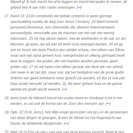
Mijzelf af. Ik heb macht het af te leggen en macht het weder te nemen; dit
gebod heb Ik van mijn Vader ontvangen.
[
↩
]
Hand 19: 23
En omstreeks dat tijdstip ontstond er geen geringe
opschudding inzake de weg (van Jezus Christus). 24 Want iemand,
genaamd Demetrius, een zilversmid, die zilveren Artemistempels
vervaardigde, verschafte aan de mannen van het vak niet weinig
inkomsten. 25 Hij riep dezen bijeen, met de werklieden in dit vak, en zei:
Mannen, gij weet, dat wij aan dit werk onze welvaart danken, 26 en gij
ziet en hoort, dat deze Paulus een talrijke schare, niet alleen van Efeze,
maar ook van bijna geheel Asia, overgehaald en afkerig gemaakt heeft
door te zeggen, dat goden, die met handen worden gemaakt, geen
goden zijn; 27 en wij lopen niet alleen gevaar, dat deze tak van arbeid
niet meer in tel zal zijn, maar ook, dat het heiligdom van de grote godin
Artemis van geen betekenis meer geacht zal worden, en dat zij ook van
haar luister beroofd zal worden, zij, die door geheel Asia en de ganse
wereld als godin wordt vereerd.
[
↩
]
want zoals de bliksem vanuit het oosten komt en zichtbaar is tot in het
westen, zo zal ook de komst van de Zoon des mensen zijn
.
[
↩
]
Opb. 22:16 I
k, Jezus, heb Mijn engel gezonden om bij u in de gemeenten
van deze dingen te getuigen. Ik ben de Wortel en het Nageslacht van
David, de blinkende Morgenster
.
[
↩
]
Matt 18:10
Pas op dat u niet een van deze kleinen veracht. Want Ik zeg