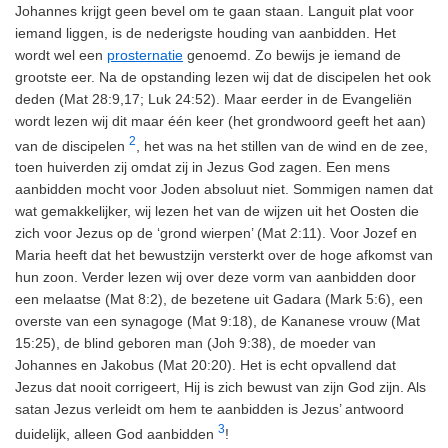
Johannes krijgt geen bevel om te gaan staan. Languit plat voor
iemand liggen, is de nederigste houding van aanbidden. Het
wordt wel een
prosternatie
genoemd. Zo bewijs je iemand de
grootste eer. Na de opstanding lezen wij dat de discipelen het ook
deden (Mat 28:9,17; Luk 24:52). Maar eerder in de Evangeliën
wordt lezen wij dit maar één keer (het grondwoord geeft het aan)
2
van de discipelen
, het was na het stillen van de wind en de zee,
toen huiverden zij omdat zij in Jezus God zagen. Een mens
aanbidden mocht voor Joden absoluut niet. Sommigen namen dat
wat gemakkelijker, wij lezen het van de wijzen uit het Oosten die
zich voor Jezus op de ‘grond wierpen’ (Mat 2:11). Voor Jozef en
Maria heeft dat het bewustzijn versterkt over de hoge afkomst van
hun zoon. Verder lezen wij over deze vorm van aanbidden door
een melaatse (Mat 8:2), de bezetene uit Gadara (Mark 5:6), een
overste van een synagoge (Mat 9:18), de Kananese vrouw (Mat
15:25), de blind geboren man (Joh 9:38), de moeder van
Johannes en Jakobus (Mat 20:20). Het is echt opvallend dat
Jezus dat nooit corrigeert, Hij is zich bewust van zijn God zijn. Als
satan Jezus verleidt om hem te aanbidden is Jezus’ antwoord
3
duidelijk, alleen God aanbidden
!