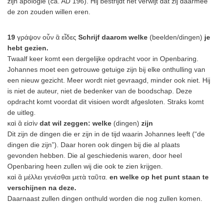
zijn apologie (ca. AD 196). Hij bestrijdt het verwijt dat zij daarmee
de zon zouden willen eren.
19
γράψον οὖν ἃ εἶδες
Schrijf daarom welke
(beelden/dingen)
je
hebt gezien.
Twaalf keer komt een dergelijke opdracht voor in Openbaring.
Johannes moet een getrouwe getuige zijn bij elke onthulling van
een nieuw gezicht. Meer wordt niet gevraagd, minder ook niet. Hij
is niet de auteur, niet de bedenker van de boodschap. Deze
opdracht komt voordat dit visioen wordt afgesloten. Straks komt
de uitleg.
καὶ ἃ εἰσὶν
dat wil zeggen: welke
(dingen)
zijn
Dit zijn de dingen die er zijn in de tijd waarin Johannes leeft (“de
dingen die zijn”). Daar horen ook dingen bij die al plaats
gevonden hebben. Die al geschiedenis waren, door heel
Openbaring heen zullen wij die ook te zien krijgen.
καὶ ἃ μέλλει γενέσθαι μετὰ ταῦτα.
en welke op het punt staan te
verschijnen na deze.
Daarnaast zullen dingen onthuld worden die nog zullen komen.