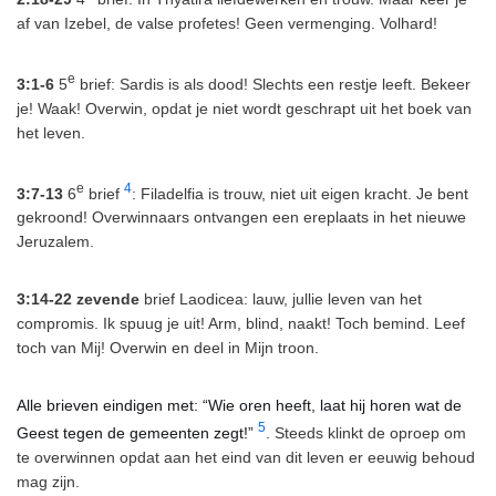
af van Izebel, de valse profetes! Geen vermenging. Volhard!
e
3:1-6
5
brief: Sardis is als dood! Slechts een restje leeft. Bekeer
je! Waak! Overwin, opdat je niet wordt geschrapt uit het boek van
het leven.
e
4
3:7-13
6
brief
: Filadelfia is trouw, niet uit eigen kracht. Je bent
gekroond! Overwinnaars ontvangen een ereplaats in het nieuwe
Jeruzalem.
3:14-22
zevende
brief Laodicea: lauw, jullie leven van het
compromis. Ik spuug je uit! Arm, blind, naakt! Toch bemind. Leef
toch van Mij! Overwin en deel in Mijn troon.
Alle brieven eindigen met: “
Wie oren heeft, laat hij horen wat de
5
Geest tegen de gemeenten zegt!”
. Steeds klinkt de oproep om
te overwinnen opdat aan het eind van dit leven er eeuwig behoud
mag zijn.