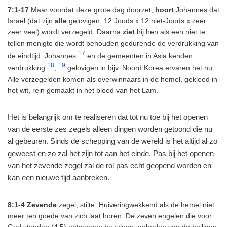
7:1-17
Maar voordat deze grote dag doorzet,
hoort
Johannes dat
Israël (dat zijn
alle
gelovigen, 12 Joods x 12 niet-Joods x zeer
zeer veel) wordt verzegeld. Daarna
ziet
hij hen als een niet te
tellen menigte die wordt behouden gedurende de verdrukking van
17
de eindtijd. Johannes
en de gemeenten in Asia kenden
18
19
verdrukking
,
gelovigen in bijv. Noord Korea ervaren het nu.
Alle verzegelden komen als overwinnaars in de hemel, gekleed in
het wit, rein gemaakt in het bloed van het Lam.
Het is belangrijk om te realiseren dat tot nu toe bij het openen
van de eerste zes zegels alleen dingen worden getoond die nu
al gebeuren. Sinds de schepping van de wereld is het altijd al zo
geweest en zo zal het zijn tot aan het einde. Pas bij het openen
van het zevende zegel zal de rol pas echt geopend worden en
kan een nieuwe tijd aanbreken.
8:1-4
Zevende
zegel, stilte. Huiveringwekkend als de hemel niet
meer ten goede van zich laat horen. De zeven engelen die voor