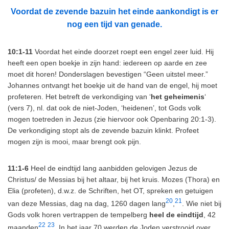
Voordat de zevende bazuin het einde aankondigt is er
nog een tijd van genade.
10:1-11
Voordat het einde doorzet roept een engel zeer luid. Hij
heeft een open boekje in zijn hand: iedereen op aarde en zee
moet dit horen! Donderslagen bevestigen “Geen uitstel meer.”
Johannes ontvangt het boekje uit de hand van de engel, hij moet
profeteren. Het betreft de verkondiging van ‘
het geheimenis
‘
(vers 7), nl. dat ook de niet-Joden, ‘heidenen’, tot Gods volk
mogen toetreden in Jezus (zie hiervoor ook Openbaring 20:1-3).
De verkondiging stopt als de zevende bazuin klinkt. Profeet
mogen zijn is mooi, maar brengt ook pijn.
11:1-6
Heel de eindtijd lang aanbidden gelovigen Jezus de
Christus/ de Messias bij het altaar, bij het kruis. Mozes (Thora) en
Elia (profeten), d.w.z. de Schriften, het OT, spreken en getuigen
20
21
van deze Messias, dag na dag, 1260 dagen lang
,
. Wie niet bij
Gods volk horen vertrappen de tempelberg
heel de eindtijd
, 42
22
23
maanden
,
. In het jaar 70 werden de Joden verstrooid over