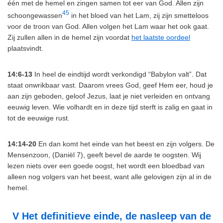
één met de hemel en zingen samen tot eer van God. Allen zijn
45
schoongewassen
in het bloed van het Lam, zij zijn smetteloos
voor de troon van God. Allen volgen het Lam waar het ook gaat.
Zij zullen allen in de hemel zijn voordat
het laatste oordeel
plaatsvindt.
14:6-13
In heel de eindtijd wordt verkondigd “Babylon valt”. Dat
staat onwrikbaar vast. Daarom vrees God, geef Hem eer, houd je
aan zijn geboden, geloof Jezus, laat je niet verleiden en ontvang
eeuwig leven. Wie volhardt en in deze tijd sterft is zalig en gaat in
tot de eeuwige rust.
14:14-20
En dan komt het einde van het beest en zijn volgers. De
Mensenzoon, (Daniël 7), geeft bevel de aarde te oogsten. Wij
lezen niets over een goede oogst, het wordt een bloedbad van
alleen nog volgers van het beest, want alle gelovigen zijn al in de
hemel.
V Het definitieve einde, de nasleep van de