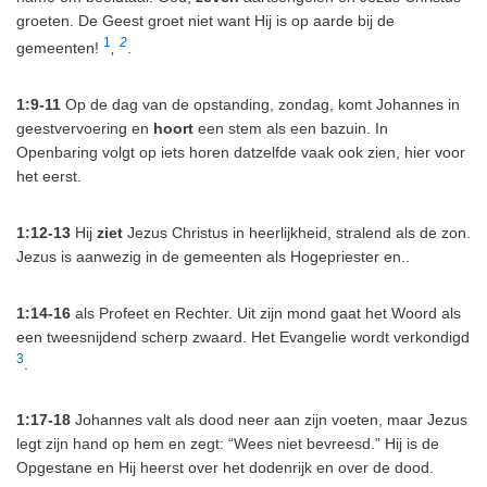
groeten. De Geest groet niet want Hij is op aarde bij de
1
2
gemeenten!
,
.
1:9-11
Op de dag van de opstanding, zondag, komt Johannes in
geestvervoering en
hoort
een stem als een bazuin. In
Openbaring volgt op iets horen datzelfde vaak ook zien, hier voor
het eerst.
1:12-13
Hij
ziet
Jezus Christus in heerlijkheid, stralend als de zon.
Jezus is aanwezig in de gemeenten als Hogepriester en..
1:14-16
als Profeet en Rechter. Uit zijn mond gaat het Woord als
een tweesnijdend scherp zwaard. Het Evangelie wordt verkondigd
3
.
1:17-18
Johannes valt als dood neer aan zijn voeten, maar Jezus
legt zijn hand op hem en zegt: “Wees niet bevreesd.” Hij is de
Opgestane en Hij heerst over het dodenrijk en over de dood.