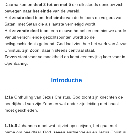
Daarna komen
deel 2 tot en met 5
die elk steeds opnieuw zich
bewegen naar
het einde
van de wereld.
Het
zesde deel
toont
het einde
van de helpers en volgers van
Satan, met Satan die als laatste vernietigd wordt.
Het
zevende deel
toont een nieuwe hemel en een nieuwe aarde.
Vanuit verschillende gezichtspunten wordt zo de
heilsgeschiedenis getoond. God laat zien hoe het werk van Jezus
Christus, zijn Zoon, daarin steeds centraal staat.
Zeven
staat voor volmaaktheid en komt eenenvijftig keer voor in
Openbaring.
Introductie
1:1a
Onthulling van Jezus Christus. God toont zijn knechten de
heerlijkheid van zijn Zoon en wat onder zijn leiding met haast
moet geschieden.
1:1b-8
Johannes moet wat hij ziet opschrijven, het gaat met
name om beeldtaal. God,
zeven
aartsengelen en Jezus Christus