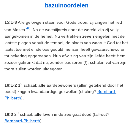
bazuinoordelen
15:1-8
Alle gelovigen staan voor Gods troon
,
zij zingen het lied
46
van Mozes
. Na de woestijnreis door de wereld zijn zij veilig
aangekomen in de hemel.
Nu vertrekken
zeven
engelen met de
laatste plagen vanuit de tempel, de plaats van waaruit God tot het
laatst toe met eindeloos geduld mensen heeft gewaarschuwd en
tot bekering opgeroepen. Hun afwijzing van zijn liefde heeft Hem
zozeer gekrenkt dat nu, zonder pauzeren (!), schalen vol van zijn
toorn zullen worden uitgegoten.
e
16:1-2
1
schaal:
alle
aardebewoners (allen getekend door het
beest) krijgen kwaadaardige gezwellen (straling?
Bernhard-
Philberth
).
e
16:3
2
schaal:
alle
leven in de zee gaat dood (fall-out?
Bernhard-Philberth
).