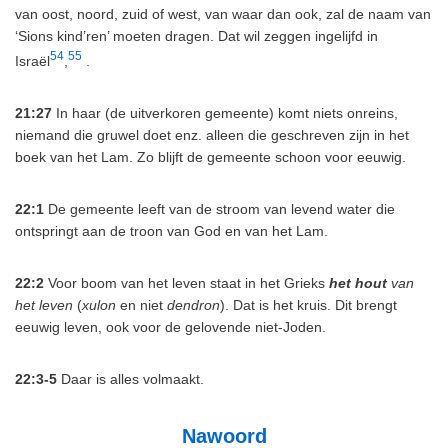
van oost, noord, zuid of west, van waar dan ook, zal de naam van
‘Sions kind’ren’ moeten dragen. Dat wil zeggen ingelijfd in
54
55
Israël
,
.
21:27
In haar (de uitverkoren gemeente) komt niets onreins,
niemand die gruwel doet enz. alleen die geschreven zijn in het
boek van het Lam. Zo blijft de gemeente schoon voor eeuwig.
22:1
De gemeente leeft van de stroom van levend water die
ontspringt aan de troon van God en van het Lam.
22:2
Voor boom van het leven staat in het Grieks
het hout
van
het leven
(
xulon
en niet
dendron
). Dat is het kruis. Dit brengt
eeuwig leven, ook voor de gelovende niet-Joden.
22:3-5
Daar is alles volmaakt.
Nawoord