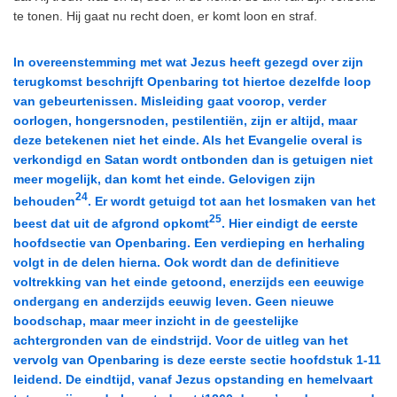
te tonen. Hij gaat nu recht doen, er komt loon en straf.
In overeenstemming met wat Jezus heeft gezegd over zijn
terugkomst beschrijft Openbaring tot hiertoe dezelfde loop
van gebeurtenissen. Misleiding gaat voorop, verder
oorlogen, hongersnoden, pestilentiën, zijn er altijd, maar
deze betekenen niet het einde. Als het Evangelie overal is
verkondigd en Satan wordt ontbonden dan is getuigen niet
meer mogelijk, dan komt het einde. Gelovigen zijn
24
behouden
. Er wordt getuigd tot aan het losmaken van het
25
beest dat uit de afgrond opkomt
. Hier
eindigt
de eerste
hoofdsectie van Openbaring. Een verdieping en herhaling
volgt in de delen hierna. Ook wordt dan de definitieve
voltrekking van het einde getoond, enerzijds een eeuwige
ondergang en anderzijds eeuwig leven. Geen nieuwe
boodschap, maar meer inzicht in de geestelijke
achtergronden van de eindstrijd. Voor de uitleg van het
vervolg van Openbaring is deze eerste sectie hoofdstuk 1-11
leidend.
De eindtijd, vanaf Jezus opstanding en hemelvaart