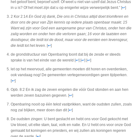
het geloof bent, beproef uzelf. Of weet u niet van uzelf dat Jezus Christus
in u is? Of het moet zijn dat u op enigerlei wijze verwerpelijk bent.”
[
↩
]
2 Kor 2:14
En God zij dank, Die ons in Christus altijd doet triomferen en
door ons de geur van Zijn kennis op iedere plaats openbaar maakt. 15
Want wij zijn voor God een aangename geur van Christus, onder hen die
zalig worden en onder hen die verloren gaan; 16 voor de laatsten een
doodsgeur, die leidt tot de dood, maar voor de eersten een levensgeur,
die leidt tot het leven.
[
↩
]
de grondstructuur van Openbaring toont dat bij de zesde er steeds
sprake is van het einde van de wereld
[
↩
]
[
↩
]
[
↩
]
let op het meervoud, alle gemeenten moeten dit horen en overdenken,
ook vandaag nog! De gemeenten vertegenwoordigen geen tijdperken.
[
↩
]
Opb. 8:2 En ik zag de zeven engelen die vóór God stonden en aan hen
werden zeven bazuinen gegeven.
[
↩
]
Openbaring nooit op één tekst vastprikken, want de oudsten zullen, zoals
nog zal blijken, meer doen dan dit
[
↩
]
De oudsten zingen: U bent geslacht en hebt ons voor God gekocht met
Uw bloed, uit elke stam, taal, volk en natie. En U hebt ons voor onze God
gemaakt tot koningen en priesters, en wij zullen als koningen regeren
over de aarde.
[
↩
]