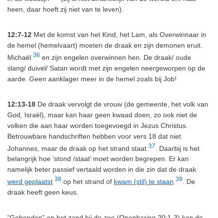
heen, daar hoeft zij niet van te leven).
12:7-12
Met de komst van het Kind, het Lam, als Overwinnaar in
de hemel (hemelvaart) moeten de draak en zijn demonen eruit.
36
Michaël
en zijn engelen overwinnen hen. De draak/ oude
slang/ duivel/ Satan wordt met zijn engelen neergeworpen op de
aarde. Geen aanklager meer in de hemel zoals bij Job!
12:13-18
De draak vervolgt de vrouw (de gemeente, het volk van
God, Israël), maar kan haar geen kwaad doen, zo ook niet de
volken die aan haar worden toegevoegd in Jezus Christus.
Betrouwbare handschriften hebben voor vers 18 dat niet
37
Johannes, maar de draak op het strand staat
. Daarbij is het
belangrijk hoe ‘stond /staat’ moet worden begrepen. Er kan
namelijk beter passief vertaald worden in die zin dat de draak
38
39
werd geplaatst
op het strand of
kwam (stil) te staan
. De
draak heeft geen keus.
“Gebonden” op het zand bij de zee (Openbaring 20:1-3) kan de