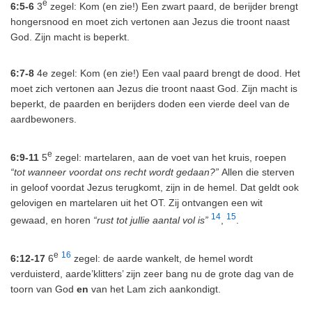
e
6:5-6
3
zegel: Kom (en zie!) Een zwart paard, de berijder brengt
hongersnood en moet zich vertonen aan Jezus die troont naast
God. Zijn macht is beperkt.
6:7-8
4e zegel: Kom (en zie!) Een vaal paard brengt de dood. Het
moet zich vertonen aan Jezus die troont naast God. Zijn macht is
beperkt, de paarden en berijders doden een vierde deel van de
aardbewoners.
e
6:9-11
5
zegel: martelaren, aan de voet van het kruis, roepen
“tot wanneer voordat ons recht wordt gedaan?”
Allen die sterven
in geloof voordat Jezus terugkomt, zijn in de hemel. Dat geldt ook
gelovigen en martelaren uit het OT. Zij ontvangen een wit
14
15
gewaad, en horen
“rust tot jullie aantal vol is”
,
.
e
16
6:12-17
6
zegel: de aarde wankelt, de hemel wordt
verduisterd, aarde’klitters’ zijn zeer bang nu de grote dag van de
toorn van God
en
van het Lam zich aankondigt.