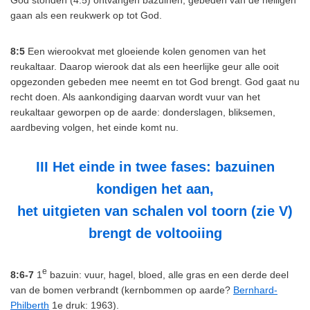
God stonden (4:5) ontvangen bazuinen, gebeden van de heiligen
gaan als een reukwerk op tot God.
8:5
Een wierookvat met gloeiende kolen genomen van het
reukaltaar. Daarop wierook dat als een heerlijke geur alle ooit
opgezonden gebeden mee neemt en tot God brengt. God gaat nu
recht doen. Als aankondiging daarvan wordt vuur van het
reukaltaar geworpen op de aarde: donderslagen, bliksemen,
aardbeving volgen, het einde komt nu.
III Het einde in twee fases: bazuinen
kondigen het aan,
het uitgieten van schalen vol toorn (zie V)
brengt de voltooiing
e
8:6-7
1
bazuin: vuur, hagel, bloed, alle gras en een derde deel
van de bomen verbrandt (kernbommen op aarde?
Bernhard-
Philberth
1e druk: 1963).