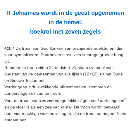
II Johannes wordt in de geest opgenomen
in de hemel,
boekrol met zeven zegels
4:1-7
De troon van God flonkert van oranjerode edelstenen, die
vuur symboliseren. Daarboven strekt zich smaragd groene boog
uit.
Rondom de troon zitten 24 oudsten. Zij staan symbool voor
oudsten van de gemeenten van alle tijden (12+12), uit het Oude
en Nieuwe Testament.
Verder gaan indrukwekkende bliksemstralen, stemmen en
donderslagen uit van de troon.
6
Voor de troon staan
zeven
vurige fakkels/ geesten/ aartsengelen
en de vloer is als een zee van kristal. De troon wordt ‘bewaakt’
door vier machtige wezens vol ogen, die de troon omringen. Niets
ontgaat hen.