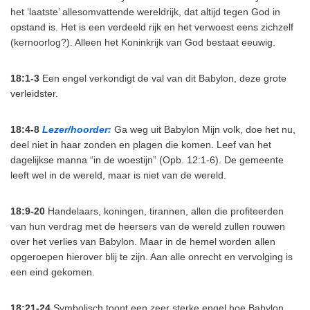
het ‘laatste’ allesomvattende wereldrijk, dat altijd tegen God in
opstand is. Het is een verdeeld rijk en het verwoest eens zichzelf
(kernoorlog?). Alleen het Koninkrijk van God bestaat eeuwig.
18:1-3
Een engel verkondigt de val van dit Babylon, deze grote
verleidster.
18:4-8
Lezer/hoorder:
Ga weg uit Babylon Mijn volk, doe het nu,
deel niet in haar zonden en plagen die komen. Leef van het
dagelijkse manna “in de woestijn” (Opb. 12:1-6). De gemeente
leeft wel in de wereld, maar is niet van de wereld.
18:9-20
Handelaars, koningen, tirannen, allen die profiteerden
van hun verdrag met de heersers van de wereld zullen rouwen
over het verlies van Babylon. Maar in de hemel worden allen
opgeroepen hierover blij te zijn. Aan alle onrecht en vervolging is
een eind gekomen.
18:21-24
Symbolisch toont een zeer sterke engel hoe Babylon