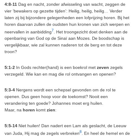
4:8-11
Dag en nacht, zonder afwisseling van wacht, zeggen de
vier ‘bewakers op gezette tijden’: Heilig, heilig, heilig… Verder
laten zij bij bijzondere gelegenheden een lofprijzing horen. Bij het
horen daarvan zullen de oudsten hun kronen van zich werpen en
7
neervallen in aanbidding
. Het troongezicht doet denken aan de
openbaring van God op de Sinaï aan Mozes. De boodschap is
vergelijkbaar, wie zal kunnen naderen tot de berg en tot deze
troon?
5:1-2
In Gods rechter(hand) is een boekrol met
zeven
zegels
verzegeld. Wie kan en mag die rol ontvangen en openen?
5:3-4
Nergens wordt een schepsel gevonden om de rol te
openen. Dus geen hoop voor de toekomst? Nooit een
verandering ten goede? Johannes
moet erg huilen.
Maar, na
horen
komt
zien
:
5:5-14
Niet huilen! Dan nadert een Lam als geslacht, de Leeuw
8
van Juda, Hij mag de zegels verbreken
.
En heel de hemel en de