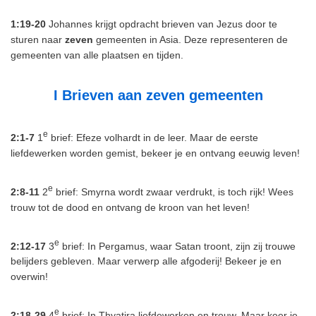
1:19-20
Johannes krijgt opdracht brieven van Jezus door te
sturen naar
zeven
gemeenten in Asia. Deze representeren de
gemeenten van alle plaatsen en tijden.
I Brieven aan zeven gemeenten
e
2:1-7
1
brief: Efeze volhardt in de leer. Maar de eerste
liefdewerken worden gemist, bekeer je en ontvang eeuwig leven!
e
2:8-11
2
brief: Smyrna wordt zwaar verdrukt, is toch rijk! Wees
trouw tot de dood en ontvang de kroon van het leven!
e
2:12-17
3
brief: In Pergamus, waar Satan troont, zijn zij trouwe
belijders gebleven. Maar verwerp alle afgoderij! Bekeer je en
overwin!
e
2:18-29
4
brief: In Thyatira liefdewerken en trouw. Maar keer je