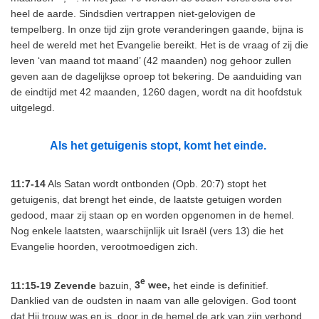
heel de aarde. Sindsdien vertrappen niet-gelovigen de
tempelberg. In onze tijd zijn grote veranderingen gaande, bijna is
heel de wereld met het Evangelie bereikt. Het is de vraag of zij die
leven ‘van maand tot maand’ (42 maanden) nog gehoor zullen
geven aan de dagelijkse oproep tot bekering. De aanduiding van
de eindtijd met 42 maanden, 1260 dagen, wordt na dit hoofdstuk
uitgelegd.
Als het getuigenis stopt, komt het einde.
11:7-14
Als Satan wordt ontbonden (Opb. 20:7) stopt het
getuigenis, dat brengt het einde, de laatste getuigen worden
gedood, maar zij staan op en worden opgenomen in de hemel.
Nog enkele laatsten, waarschijnlijk uit Israël (vers 13) die het
Evangelie hoorden, verootmoedigen zich.
e
11:15-19
Zevende
bazuin,
3
wee,
het einde is definitief.
Danklied van de oudsten in naam van alle gelovigen. God toont
dat Hij trouw was en is, door in de hemel de ark van zijn verbond