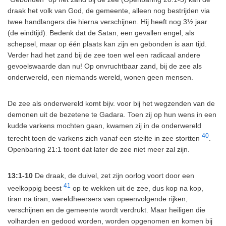
draak het volk van God, de gemeente, alleen nog bestrijden via
twee handlangers die hierna verschijnen. Hij heeft nog 3½ jaar
(de eindtijd). Bedenk dat de Satan, een gevallen engel, als
schepsel, maar op één plaats kan zijn en gebonden is aan tijd.
Verder had het zand bij de zee toen wel een radicaal andere
gevoelswaarde dan nu! Op onvruchtbaar zand, bij de zee als
onderwereld, een niemands wereld, wonen geen mensen.
De zee als onderwereld komt bijv. voor bij het wegzenden van de
demonen uit de bezetene te Gadara. Toen zij op hun wens in een
kudde varkens mochten gaan, kwamen zij in de onderwereld
40
terecht toen de varkens zich vanaf een steilte in zee stortten
.
Openbaring 21:1 toont dat later de zee niet meer zal zijn.
13:1-10
De draak, de duivel, zet zijn oorlog voort door een
41
veelkoppig beest
op te wekken uit de zee, dus kop na kop,
tiran na tiran, wereldheersers van opeenvolgende rijken,
verschijnen en de gemeente wordt verdrukt. Maar heiligen die
volharden en gedood worden, worden opgenomen en komen bij