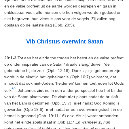
en de valse profeet uit de aarde worden gegrepen en gaan in
onblusbaar vuur, alle mensen die hen volgen worden gedood en
niet begraven, hun vlees is aas voor de vogels. Zij zullen nog
opstaan op de laatste dag (Opb. 20:5).
VIb Christus overwint Satan
20:1-3
Tot aan het einde toe traden het beest en de valse profeet
op onder inspiratie van de Satan/ draak/ slang/ duivel, “de
gebondene bij de zee” (Opb. 12:18). Dank zij zijn gebonden zijn
wordt in de eindtijd het ‘geheimenis’ (Opb 10:7) volbracht, dat
inhoudt dat ook niet-Joden, ‘heidenen’ kunnen toetreden tot Gods
50
volk
. Johannes
ziet
nu in een ander perspectief hoe het binden
van de Satan plaatsvond. Dit vindt
niet
plaats nadat de bruiloft
van het Lam is gekomen (Opb. 19:7),
niet
nadat God Koning is
geworden (Opb 19:6),
niet
nadat er een overwinningstocht in de
hemel is getoond (Opb. 19:11-16) enz. Als hij wordt ontbonden
komt het einde zoals staat in Opb 11:7
En wanneer zij hun
getuigenis volbracht hebben, zal het beest dat uit de afgrond