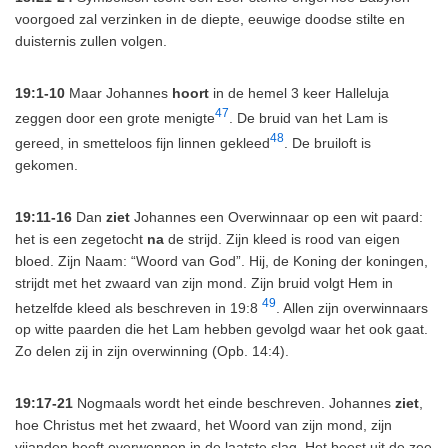
voorgoed zal verzinken in de diepte, eeuwige doodse stilte en
duisternis zullen volgen.
19:1-10
Maar Johannes
hoort
in de hemel 3 keer Halleluja
47
zeggen door een grote menigte
. De bruid van het Lam is
48
gereed, in smetteloos fijn linnen gekleed
. De bruiloft is
gekomen.
19:11-16
Dan
ziet
Johannes een Overwinnaar op een wit paard:
het is een zegetocht
na
de strijd. Zijn kleed is rood van eigen
bloed. Zijn Naam: “Woord van God”. Hij, de Koning der koningen,
strijdt met het zwaard van zijn mond. Zijn bruid volgt Hem in
49
hetzelfde kleed als beschreven in 19:8
. Allen zijn overwinnaars
op witte paarden die het Lam hebben gevolgd waar het ook gaat.
Zo delen zij in zijn overwinning (Opb. 14:4).
19:17-21
Nogmaals wordt het einde beschreven. Johannes
ziet
,
hoe Christus met het zwaard, het Woord van zijn mond, zijn
vijanden heeft overwonnen in de laatste slag. Het beest uit de zee