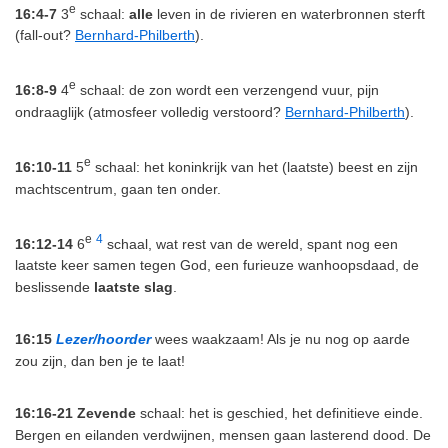
e
16:4-7
3
schaal:
alle
leven in de rivieren en waterbronnen sterft
(fall-out?
Bernhard-Philberth
).
e
16:8-9
4
schaal: de zon wordt een verzengend vuur, pijn
ondraaglijk (atmosfeer volledig verstoord?
Bernhard-Philberth
).
e
16:10-11
5
schaal: het koninkrijk van het (laatste) beest en zijn
machtscentrum, gaan ten onder.
e
4
16:12-14
6
schaal, wat rest van de wereld, spant nog een
laatste keer samen tegen God, een furieuze wanhoopsdaad, de
beslissende
laatste slag
.
16:15
Lezer/hoorder
wees waakzaam! Als je nu nog op aarde
zou zijn, dan ben je te laat!
16:16-21
Zevende
schaal: het is geschied, het definitieve einde.
Bergen en eilanden verdwijnen, mensen gaan lasterend dood. De