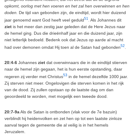
opkomt, oorlog met hen voeren en het zal hen overwinnen en hen
doden.
De tijd van gebonden zijn, de eindtijd, wordt hier duizend
51
jaar genoemd want God heeft veel geduld
. Als Johannes dit
ziet
is het meer dan zestig jaar geleden dat de Here Jezus naar
de hemel ging. Dus die drieënhalf jaar en die duizend jaar, zijn
niet letterlijk bedoeld. Bedenk ook dat Jezus op aarde al macht
52
had over demonen omdat Hij toen al de Satan had gebonden
.
20:4-6
Johannes
ziet
dat overwinnaars die in de eindtijd stierven
naar de hemel zijn gegaan, het is hun eerste opstanding, daar
53
regeren zij verder met Christus
in de hemel dezelfde 1000 jaar.
Zij sterven niet meer. Ongelovigen die sterven komen in het rijk
van de dood. Zij zullen opstaan op de laatste dag om dan
geoordeeld te worden, met mogelijk een tweede dood.
20:7-9a
Als de Satan is ontbonden (vlak voor de 7e bazuin)
verblindt hij heidenvolken en zet hen op tot een laatste zinloze
aanval tegen de gemeente die al veilig is in het hemels
Jeruzalem.