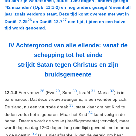
tot aan zijn wederkomst,
duurt ‘1260 dagen’, anders gezegd
’42 maanden’ (Opb. 11:1-2) en nog anders gezegd ‘drieënhalf
jaar’ zoals verderop staat. Deze tijd komt overeen met wat in
26
27
Daniël 7:25
en Daniël 12:7
een tijd, tijden en een halve
tijd wordt genoemd.
IV
Achtergrond van alle ellende: vanaf de
schepping tot het einde
strijdt Satan tegen Christus en zijn
bruidsgemeente
28
29
30
31
32
12:1-6
Een vrouw
(Eva
, Sara
, Israël
, Maria
) is in
barensnood. Dat deze vrouw zwanger is, is een wonder op zich.
33
De slang, nu een vuurrode draak
, staat klaar om het Kind te
34
doden zodra het is geboren. Maar het Kind
komt veilig in de
hemel. Daarna wordt de vrouw (Israël/gemeente) vervolgd, maar
wordt dag na dag 1260 dagen lang (eindtijd) gevoed ‘met manna
35
in de woestijn’
(zij is niet afhankelijk van de wereld om haar