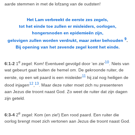
aarde stemmen in met de lofzang van de oudsten!
Het Lam verbreekt de eerste zes zegels,
tot het einde toe zullen er misleiders, oorlogen,
hongersnoden en epidemieën zijn,
9
gelovigen zullen worden verdrukt, maar zeker behouden
.
Bij opening van het zevende zegel komt het einde.
e
10
6:1-2
1
zegel: Kom! Eventueel gevolgd door ‘en zie’
. Niets van
wat gebeurt gaat buiten de hemel om. De gekroonde ruiter, de
11
eerste, op een wit paard is een misleider
hij zal nog heiligen de
12
13
dood injagen
,
. Maar deze ruiter moet zich nu presenteren
aan Jezus die troont naast God. Zo weet de ruiter dat zijn dagen
zijn geteld.
e
6:3-4
2
zegel: Kom (en zie!) Een rood paard. Een ruiter die
oorlog brengt moet zich vertonen aan Jezus die troont naast God.