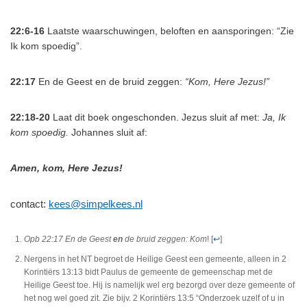
22:6-16
Laatste waarschuwingen, beloften en aansporingen: “Zie
Ik kom spoedig”.
22:17
En de Geest en de bruid zeggen:
“Kom, Here Jezus!”
22:18-20
Laat dit boek ongeschonden. Jezus sluit af met:
Ja, Ik
kom spoedig.
Johannes sluit af:
Amen, kom, Here Jezus!
contact:
kees@simpelkees.nl
Opb 22:17 En de Geest
en
de bruid zeggen: Kom
!
[
↩
]
Nergens in het NT begroet de Heilige Geest een gemeente, alleen in 2
Korintiërs 13:13 bidt Paulus de gemeente de gemeenschap met de
Heilige Geest toe. Hij is namelijk wel erg bezorgd over deze gemeente of
het nog wel goed zit. Zie bijv. 2 Korintiërs 13:5 “Onderzoek uzelf of u in