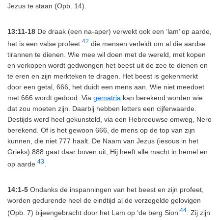
Jezus te staan (Opb. 14).
13:11-18
De draak (een na-aper) verwekt ook een ‘lam’ op aarde,
42
het is een valse profeet
die mensen verleidt om al die aardse
tirannen te dienen. Wie mee wil doen met de wereld, met kopen
en verkopen wordt gedwongen het beest uit de zee te dienen en
te eren en zijn merkteken te dragen. Het beest is gekenmerkt
door een getal, 666, het duidt een mens aan. Wie niet meedoet
met 666 wordt gedood. Via
gematria
kan berekend worden wie
dat zou moeten zijn. Daarbij hebben letters een cijferwaarde.
Destijds werd heel gekunsteld, via een Hebreeuwse omweg, Nero
berekend. Of is het gewoon 666, de mens op de top van zijn
kunnen, die niet 777 haalt. De Naam van Jezus (iesous in het
Grieks) 888 gaat daar boven uit, Hij heeft alle macht in hemel en
43
op aarde
.
14:1-5
Ondanks de inspanningen van het beest en zijn profeet,
worden gedurende heel de eindtijd al de verzegelde gelovigen
44
(Opb. 7) bijeengebracht door het Lam op ‘de berg Sion’
. Zij zijn