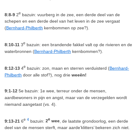
e
8:8-9
2
bazuin: vuurberg in de zee, een derde deel van de
schepen en een derde deel van het leven in de zee vergaat
(
Bernhard-Philberth
kernbommen op zee?).
e
8:10-11
3
bazuin: een brandende fakkel valt op de rivieren en de
waterbronnen (
Bernhard-Philberth
kernbommen?).
e
8:12-13
4
bazuin: zon, maan en sterren verduisterd (
Bernhard-
Philberth
door alle stof?), nog drie
weeën!
9:1-12
5e bazuin: 1e wee, terreur onder de mensen,
aardbewoners in pijn en angst, maar van de verzegelden wordt
niemand aangetast (vs. 4).
e
4
e
9:13-21
6
bazuin:
2
wee
, de laatste grondoorlog, een derde
deel van de mensen sterft, maar aarde’klitters’ bekeren zich niet.